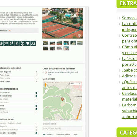
ENTRA
Somos l
La confi
indispen
Contrate 
para obt
Cómo viv
y en la e
La ‘estu
por 30 c
¿Sabe c
Adictos 
¿Qué sue
antes de
Calefacc
material
La ‘bomb
suburbi
#ahorro
CATEG