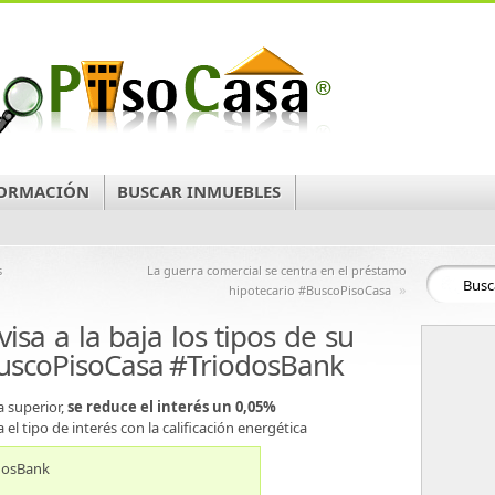
ORMACIÓN
BUSCAR INMUEBLES
s
La guerra comercial se centra en el préstamo
»
hipotecario #BuscoPisoCasa
isa a la baja los tipos de su
uscoPisoCasa #TriodosBank
a superior,
se reduce el interés un 0,05%
el tipo de interés con la calificación energética