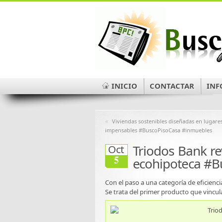
INICIO
CONTACTAR
INF
«
Viviendas sostenibles diseñadas en lugare
impensables #BuscoPisoCasa #inmuebles
Triodos Bank rev
Oct
5
ecohipoteca #B
Con el paso a una categoría de eficienci
Se trata del primer producto que vincula 