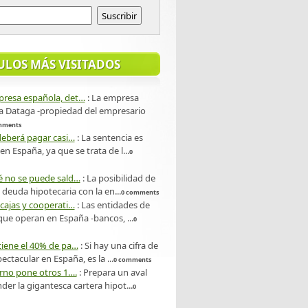
ULOS MÁS VISITADOS
resa española, det…
:
La empresa
a Dataga -propiedad del empresario
mments
deberá pagar casi…
:
La sentencia es
en España, ya que se trata de l...
0
é no se puede sald…
:
La posibilidad de
a deuda hipotecaria con la en...
0 comments
cajas y cooperati…
:
Las entidades de
que operan en España -bancos, ...
0
tiene el 40% de pa…
:
Si hay una cifra de
ectacular en España, es la ...
0 comments
erno pone otros 1….
:
Prepara un aval
der la gigantesca cartera hipot...
0