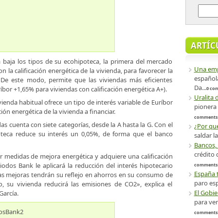
ARTÍC
 baja los tipos de su ecohipoteca, la primera del mercado
Una emp
n la calificación energética de la vivienda, para favorecer la
español
. De este modo, permite que las viviendas más eficientes
Da...
bor +1,65% para viviendas con calificación energética A+).
0 co
Uralita 
vienda habitual ofrece un tipo de interés variable de Euríbor
pionera 
ión energética de la vivienda a financiar.
comments
das cuenta con siete categorías, desde la A hasta la G. Con el
¿Por qu
poteca reduce su interés un 0,05%, de forma que el banco
saldar l
Bancos, 
crédito 
ar medidas de mejora energética y adquiere una calificación
iodos Bank le aplicará la reducción del interés hipotecario
comments
España 
as mejoras tendrán su reflejo en ahorros en su consumo de
paro esp
mo, su vivienda reducirá las emisiones de CO2», explica el
El Gobi
García.
para ven
comments