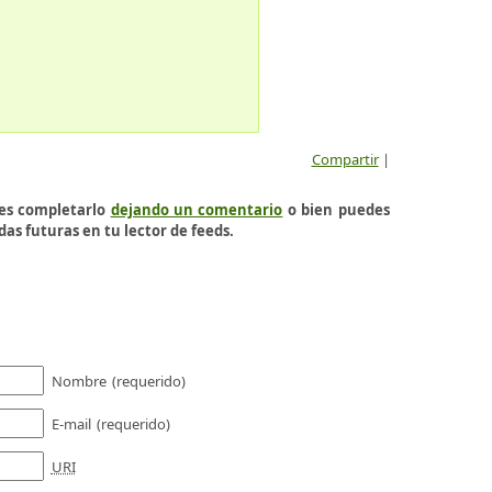
Compartir
|
des completarlo
dejando un comentario
o bien puedes
das futuras en tu lector de feeds.
Nombre
(requerido)
E-mail
(requerido)
URI