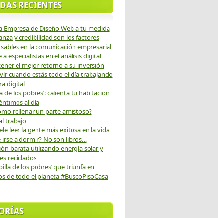
DAS RECIENTES
a Empresa de Diseño Web a tu medida
anza y credibilidad son los factores
sables en la comunicación empresarial
a especialistas en el análisis digital
ener el mejor retorno a su inversión
ir cuando estás todo el día trabajando
ra digital
fa de los pobres’: calienta tu habitación
éntimos al día
ómo rellenar un parte amistoso?
al trabajo
le leer la gente más exitosa en la vida
 irse a dormir? No son libros…
ión barata utilizando energía solar y
es reciclados
illa de los pobres’ que triunfa en
os de todo el planeta #BuscoPisoCasa
ORÍAS