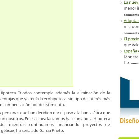
La nuev
menor im
comments
Adoptar
microond
comments
El preci
que valo
España 
Monetar
l...
0 comm
 Hipoteca Triodos contempla además la eliminación de la
entajas que ya tenía la ecohipoteca: sin tipo de interés más
 sin compensación por desistimiento.
y personas que han decidido dar el paso a la banca ética que
con nosotros. En esa línea lanzamos hace un año la Hipoteca
o, mientras continuamos financiando proyectos de
rgética», ha señalado García Prieto.