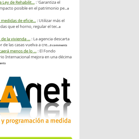
a Ley de Rehabilit…
:
'Garantiza el
pacto posible en el patrimonio pe...
0
 medidas de eficie…
:
Utilizar más el
as que el horno, regular el ter...
0
o de la vivienda …
:
La agencia descarta
r de las casas vuelva a cre...
0 comments
caerá menos de lo …
:
El Fondo
io Internacional mejora en una décima
ents