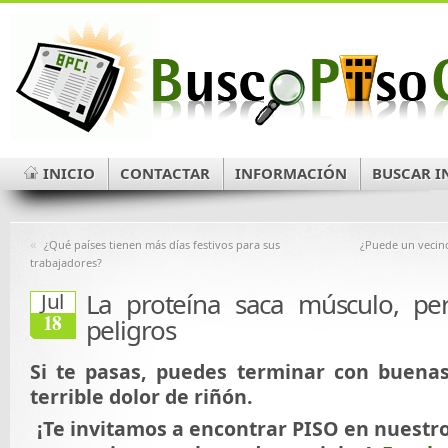
INICIO
CONTACTAR
INFORMACIÓN
BUSCAR I
«
¿Qué países tienen más días festivos para sus
¿Puede un vecino 
trabajadores?
La proteína saca músculo, per
Jul
18
peligros
Si te pasas, puedes terminar con buena
terrible dolor de riñón.
¡Te invitamos a encontrar PISO en nuestr