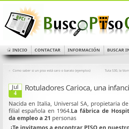
INICIO
CONTACTAR
INFORMACIÓN
BUSCAR I
«
Como saber si un piso está caro o barato (ejemplos)
Tuta S30, la ‘dom
Rotuladores Carioca, una infanc
Jul
4
Nacida en Italia, Universal SA, propietaria de
filial española en 1964.
La fábrica de Hospi
da empleo a 21
personas
¡Te invitamos a encontrar PISO en nuestr