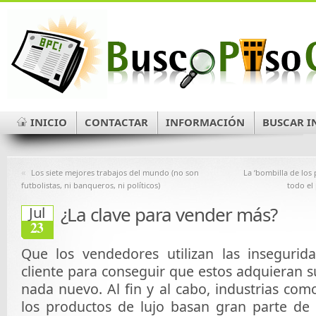
INICIO
CONTACTAR
INFORMACIÓN
BUSCAR I
«
Los siete mejores trabajos del mundo (no son
La ‘bombilla de los
futbolistas, ni banqueros, ni políticos)
todo el
¿La clave para vender más?
Jul
23
Que los vendedores utilizan las insegurid
cliente para conseguir que estos adquieran 
nada nuevo. Al fin y al cabo, industrias como
los productos de lujo basan gran parte de 