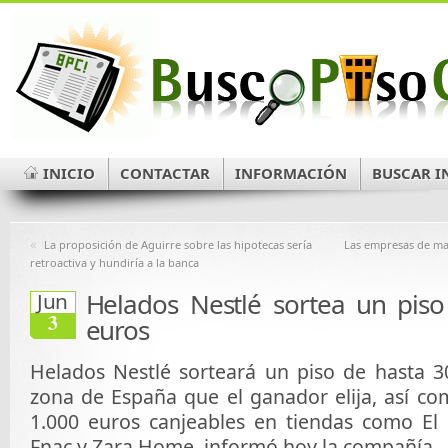
INICIO
CONTACTAR
INFORMACIÓN
BUSCAR I
«
La proposición de Aguirre sobre las hipotecas sería
Las empresas de mar
retroactiva y hundiría a la banca
Helados Nestlé sortea un piso
Jun
3
euros
Helados Nestlé sorteará un piso de hasta 3
zona de España que el ganador elija, así co
1.000 euros canjeables en tiendas como El C
Fnac y Zara Home, informó hoy la compañía.