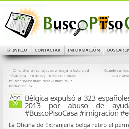
INICIO
CONTACTAR
INFORMACIÓN
BUSCAR I
«
Cómo ahorrar: consejos para rebajar la factura del
Cuando casi dos
móvil, de la luz o del seguro @buscopisocasa
una vivien
#buscopisocasa #facturamovil #facturaluz
#facturaseguro
Bélgica expulsó a 323 españoles
Ago
29
2013 por abuso de ayuda
#BuscoPisoCasa #imigracion #
La Oficina de Extranjería belga retiró el perm